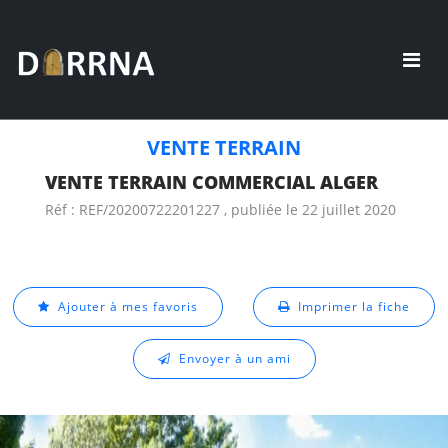
VENTE TERRAIN
VENTE TERRAIN COMMERCIAL ALGER
Réf : REF/20200722201227 , publiée le 22 juillet 2020
Ajouter à mes favoris
Imprimer la fiche
Envoyer à un ami