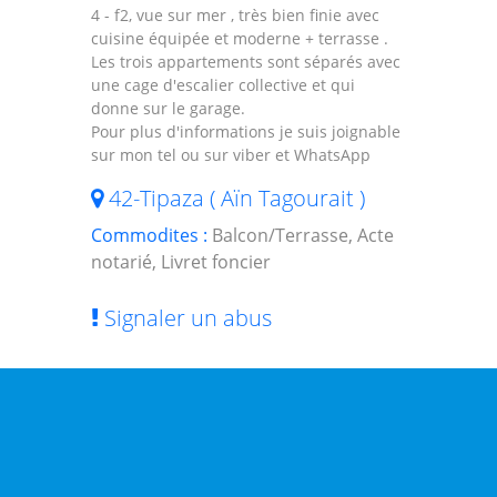
4 - f2, vue sur mer , très bien finie avec
cuisine équipée et moderne + terrasse .
Les trois appartements sont séparés avec
une cage d'escalier collective et qui
donne sur le garage.
Pour plus d'informations je suis joignable
sur mon tel ou sur viber et WhatsApp
42-Tipaza ( Aïn Tagourait )
Commodites :
Balcon/Terrasse, Acte
notarié, Livret foncier
Signaler un abus