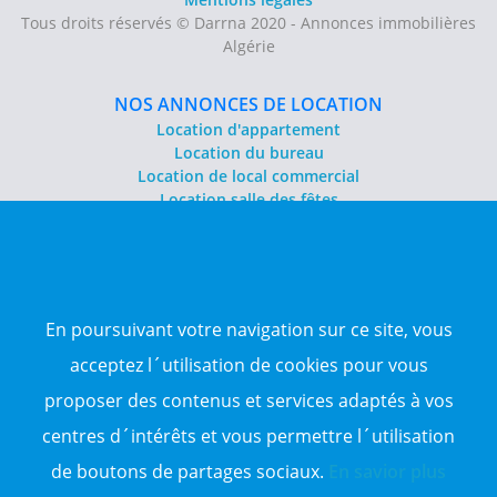
Tous droits réservés © Darrna 2020 - Annonces immobilières
Algérie
NOS ANNONCES DE LOCATION
Location d'appartement
Location du bureau
Location de local commercial
Location salle des fêtes
NOS ANNONCES DE VENTE
Vente d'appartement
Vente entrepôt
En poursuivant votre navigation sur ce site, vous
Vente terrain
Sitemap
acceptez l´utilisation de cookies pour vous
proposer des contenus et services adaptés à vos
TOP WILAYA
centres d´intérêts et vous permettre l´utilisation
Annonce à 16-Alger
Annonce à 23-Annaba
de boutons de partages sociaux.
En savior plus
Annonce à 06-Béjaïa