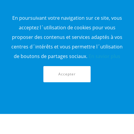
Vente d'appartement
Vente entrepôt
En poursuivant votre navigation sur ce site, vous
Vente terrain
Sitemap
acceptez l´utilisation de cookies pour vous
proposer des contenus et services adaptés à vos
TOP WILAYA
centres d´intérêts et vous permettre l´utilisation
Annonce à 16-Alger
Annonce à 23-Annaba
de boutons de partages sociaux.
En savior plus
Annonce à 06-Béjaïa
Annonce à 31-Oran
Annonce à 15-TiziOuzou
Accepter