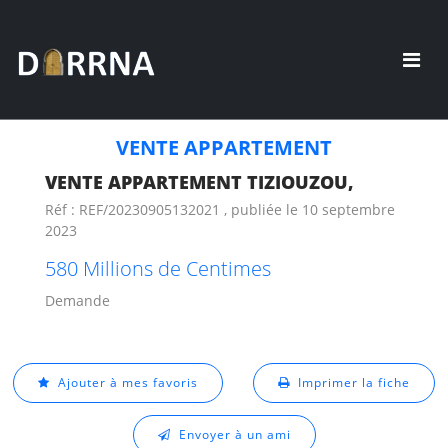
VENTE APPARTEMENT
VENTE APPARTEMENT TIZIOUZOU,
Réf : REF/20230905132021 , publiée le 10 septembre
2023
580 Millions de Centimes
Demande
Ajouter à mes favoris
Imprimer la fiche
Envoyer à un ami