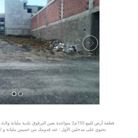
Suivant
تحتوي على مدخلين الأول : عند قدومك من خميس مليانة و الثا