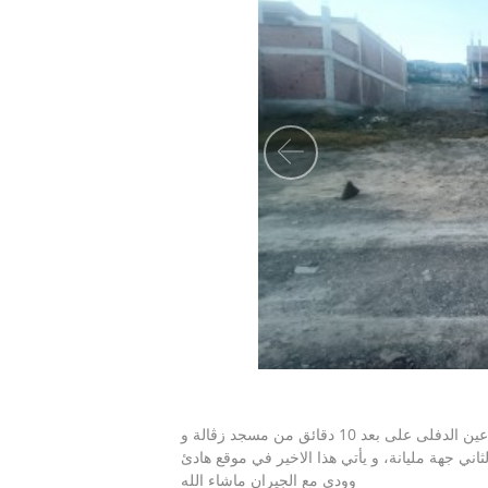
Precedent
قطعة أرض للبيع 150م2 متواجدة بعين البرقوق بلدية مليانة ولاية عين الدفلى على بعد 10 دقائق من مسجد زڨالة و
ني جهة مليانة، و يأتي هذا الاخير في موقع هادئ
وودي مع الجيران ماشاء الله