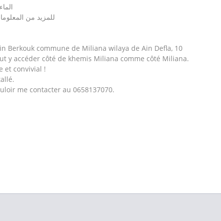
الماء
للمزيد من المعلومات ن
Ain Berkouk commune de Miliana wilaya de Ain Defla, 10
ut y accéder côté de khemis Miliana comme côté Miliana.
 et convivial !
allé.
ouloir me contacter au 0658137070.