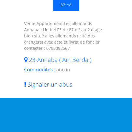
87 m²
Vente Appartement Les allemands
Annaba : Un bel F3 de 87 m² au 2 étage
bien situé a les allemands ( cité des
orangers) avec acte et livret de foncier
contacter : 0793092567
23-Annaba ( Aïn Berda )
Commodites :
aucun
Signaler un abus