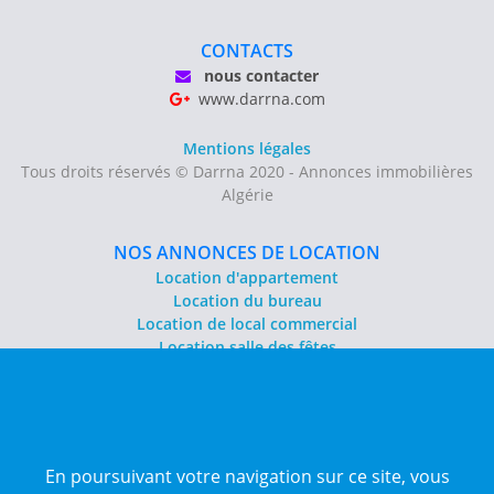
CONTACTS
nous contacter
www.darrna.com
Mentions légales
Tous droits réservés © Darrna 2020 - Annonces immobilières
Algérie
NOS ANNONCES DE LOCATION
Location d'appartement
Location du bureau
Location de local commercial
Location salle des fêtes
NOS ANNONCES DE VENTE
Vente d'appartement
Vente entrepôt
En poursuivant votre navigation sur ce site, vous
Vente terrain