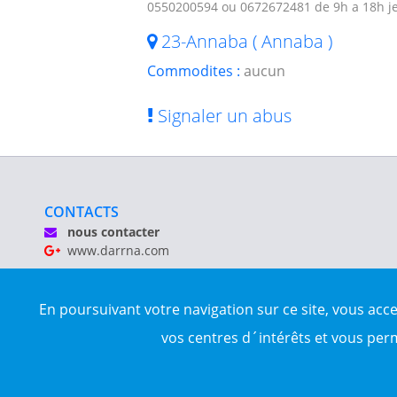
0550200594 ou 0672672481 de 9h a 18h j
23-Annaba ( Annaba )
Commodites :
aucun
Signaler un abus
CONTACTS
nous contacter
www.darrna.com
Mentions légales
En poursuivant votre navigation sur ce site, vous acc
Tous droits réservés © Darrna 2020 - Annonces immobilièr
vos centres d´intérêts et vous per