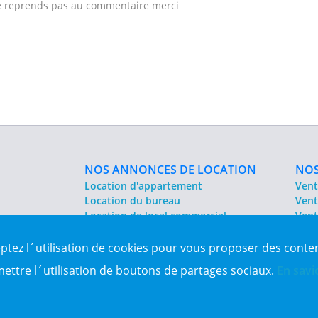
e reprends pas au commentaire merci
NOS ANNONCES DE LOCATION
NOS
Location d'appartement
Vent
Location du bureau
Vent
Location de local commercial
Vent
Location salle des fêtes
Sit
eptez l´utilisation de cookies pour vous proposer des conte
es Algérie
mettre l´utilisation de boutons de partages sociaux.
En savi