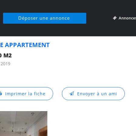
Déposer une annonce
Annonce
E APPARTEMENT
0 M2
 2019
Imprimer la fiche
Envoyer à un ami