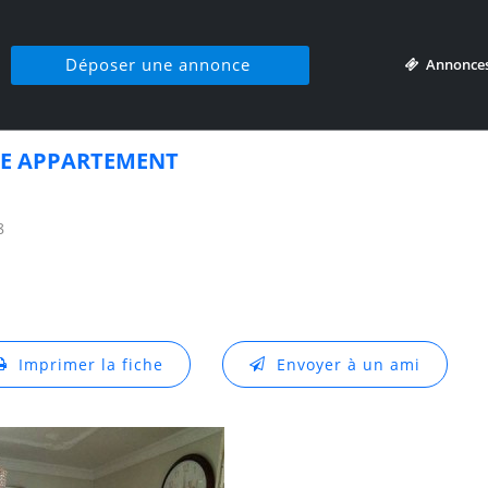
Déposer une annonce
Annonce
E APPARTEMENT
8
Imprimer la fiche
Envoyer à un ami