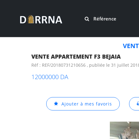
Référence
VENT
VENTE APPARTEMENT F3 BEJAIA
Réf : REF/20180731210656 , publiée le 31 juillet 201
12000000 DA
Ajouter à mes favoris