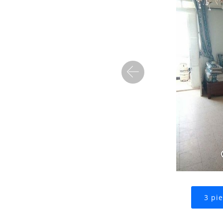
Precedent
3 pi