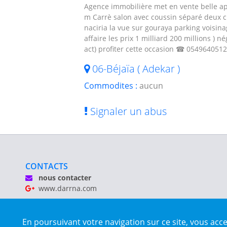
Agence immobilière met en vente belle a
m Carrè salon avec coussin séparé deux c
naciria la vue sur gouraya parking voisina
affaire les prix 1 milliard 200 millions ) n
act) profiter cette occasion ☎ 054964051
06-Béjaïa ( Adekar )
Commodites :
aucun
Signaler un abus
CONTACTS
nous contacter
www.darrna.com
Mentions légales
En poursuivant votre navigation sur ce site, vous acc
Tous droits réservés © Darrna 2020 - Annonces immobilièr