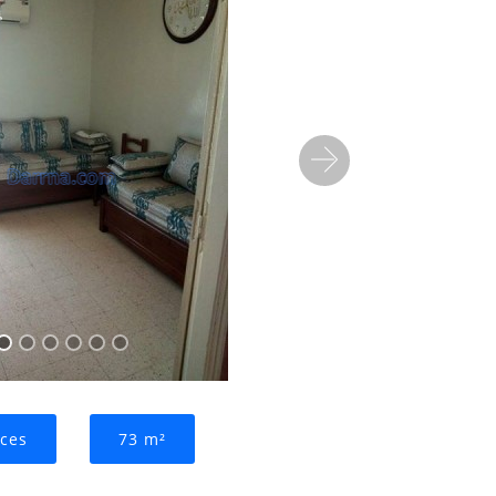
Suivant
eces
73 m²