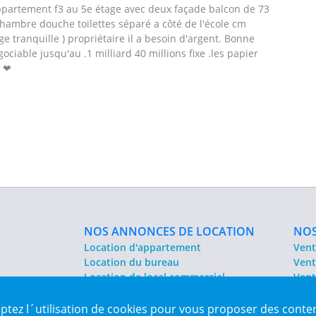
ppartement f3 au 5e étage avec deux façade balcon de 73
hambre douche toilettes séparé a côté de l'école cm
ge tranquille ) propriétaire il a besoin d'argent. Bonne
égociable jusqu'au .1 milliard 40 millions fixe .les papier
2 ❤
NOS ANNONCES DE LOCATION
NOS
Location d'appartement
Vent
Location du bureau
Vent
Location de local commercial
Vent
Location salle des fêtes
Sit
eptez l´utilisation de cookies pour vous proposer des conte
es Algérie