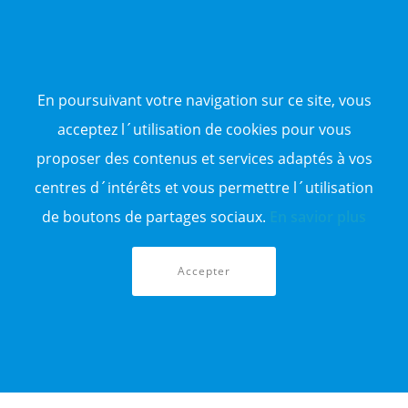
NOS ANNONCES DE VENTE
Vente d'appartement
Vente entrepôt
En poursuivant votre navigation sur ce site, vous
Vente terrain
Sitemap
acceptez l´utilisation de cookies pour vous
proposer des contenus et services adaptés à vos
TOP WILAYA
centres d´intérêts et vous permettre l´utilisation
Annonce à 16-Alger
Annonce à 23-Annaba
de boutons de partages sociaux.
En savior plus
Annonce à 06-Béjaïa
Annonce à 31-Oran
Annonce à 15-TiziOuzou
Accepter