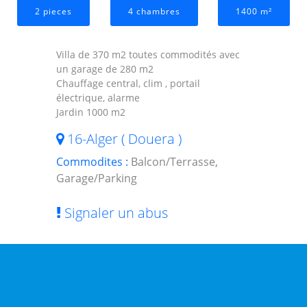
2 pieces
4 chambres
1400 m²
Villa de 370 m2 toutes commodités avec
un garage de 280 m2
Chauffage central, clim , portail
électrique, alarme
Jardin 1000 m2
16-Alger ( Douera )
Commodites :
Balcon/Terrasse,
Garage/Parking
Signaler un abus