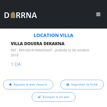
LOCATION VILLA
VILLA DOUERA DEKAKNA
Réf : REF/20181006093437 , publiée le 06 octobre
2018
1 DA
Ajouter à mes favoris
Imprimer la fiche
Envoyer à un ami