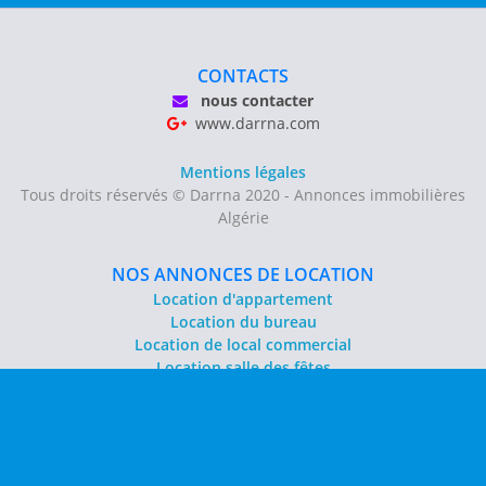
CONTACTS
nous contacter
www.darrna.com
Mentions légales
Tous droits réservés © Darrna 2020 - Annonces immobilières
Algérie
NOS ANNONCES DE LOCATION
Location d'appartement
Location du bureau
Location de local commercial
Location salle des fêtes
NOS ANNONCES DE VENTE
Vente d'appartement
Vente entrepôt