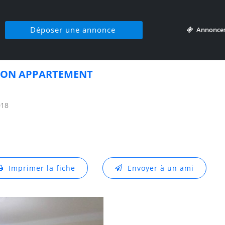
Déposer une annonce
Annonce
ION APPARTEMENT
018
Imprimer la fiche
Envoyer à un ami