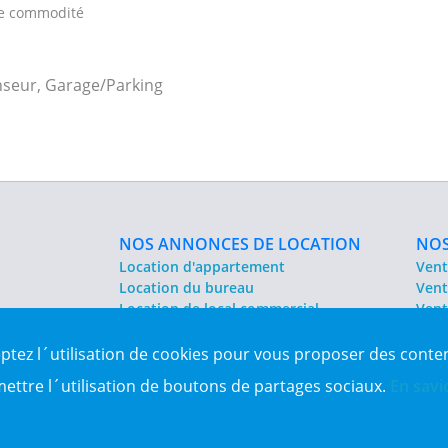
ute commodité
nseur, Garage/Parking
NOS ANNONCES DE LOCATION
NOS
Location d'appartement
Vent
Location du bureau
Vent
Location de local commercial
Vent
Location salle des fêtes
Sit
eptez l´utilisation de cookies pour vous proposer des conte
es Algérie
mettre l´utilisation de boutons de partages sociaux.
En savi