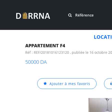
Référence
LOCAT
APPARTEMENT F4
Réf : REF/20181016123120 , publiée le 16 octobre 2
50000 DA
Ajouter à mes favoris