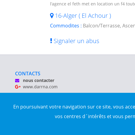
l’agence el feth met en location un f4 to
16-Alger ( El Achour )
Commodites :
Balcon/Terrasse, Asce
Signaler un abus
CONTACTS
nous contacter
www.darrna.com
Mentions légales
En poursuivant votre navigation sur ce site, vous acc
Tous droits réservés © Darrna 2020 - Annonces immobilièr
vos centres d´intérêts et vous per