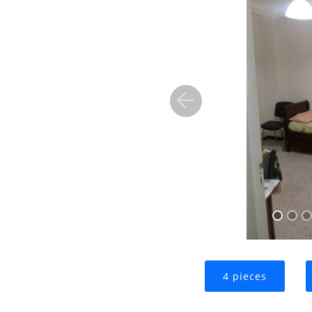
Precedent
4 pieces