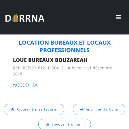
LOCATION BUREAUX ET LOCAUX
PROFESSIONNELS
LOUE BUREAUX BOUZAREAH
Réf : REF/20181211190412 , publiée le 11 décembre
2018
60000 DA
Ajouter à mes favoris
Imprimer la fiche
Envoyer à un ami