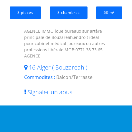
3 pieces
3 chambres
60 m²
AGENCE IMMO loue bureaux sur artère
principale de Bouzareah,endroit idéal
pour cabinet médical ,bureaux ou autres
professions libérale.MOB:0771.38.73.65
AGENCE
16-Alger ( Bouzareah )
Commodites :
Balcon/Terrasse
Signaler un abus