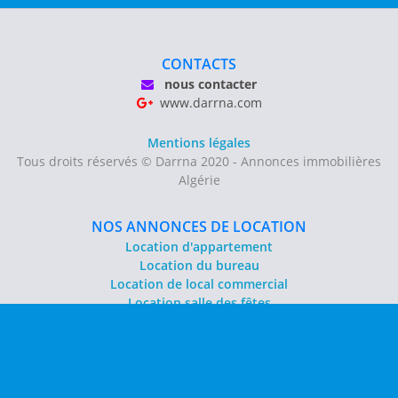
CONTACTS
nous contacter
www.darrna.com
Mentions légales
Tous droits réservés © Darrna 2020 - Annonces immobilières
Algérie
NOS ANNONCES DE LOCATION
Location d'appartement
Location du bureau
Location de local commercial
Location salle des fêtes
NOS ANNONCES DE VENTE
Vente d'appartement
Vente entrepôt