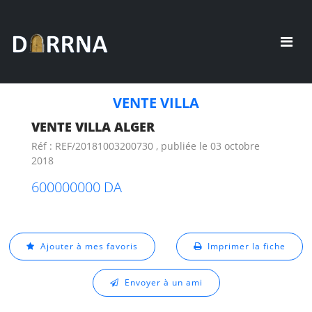
VENTE VILLA
VENTE VILLA ALGER
Réf : REF/20181003200730 , publiée le 03 octobre
2018
600000000 DA
Ajouter à mes favoris
Imprimer la fiche
Envoyer à un ami