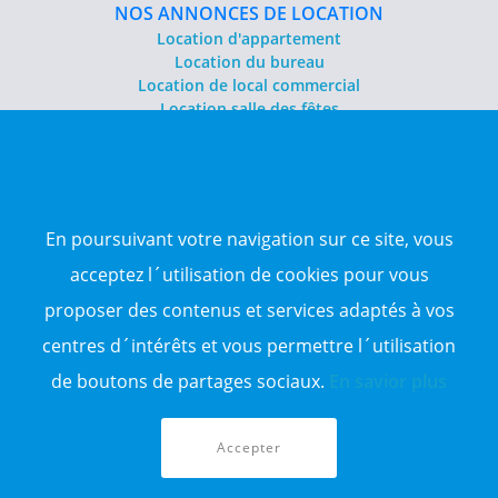
NOS ANNONCES DE LOCATION
Location d'appartement
Location du bureau
Location de local commercial
Location salle des fêtes
NOS ANNONCES DE VENTE
Vente d'appartement
Vente entrepôt
En poursuivant votre navigation sur ce site, vous
Vente terrain
Sitemap
acceptez l´utilisation de cookies pour vous
proposer des contenus et services adaptés à vos
TOP WILAYA
centres d´intérêts et vous permettre l´utilisation
Annonce à 16-Alger
Annonce à 23-Annaba
de boutons de partages sociaux.
En savior plus
Annonce à 06-Béjaïa
Annonce à 31-Oran
Annonce à 15-TiziOuzou
Accepter