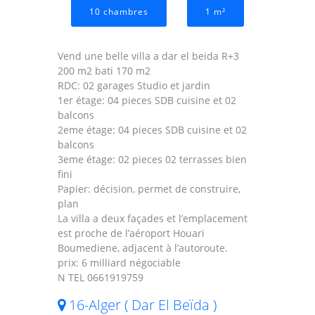
10 chambres
1 m²
Vend une belle villa a dar el beida R+3
200 m2 bati 170 m2
RDC: 02 garages Studio et jardin
1er étage: 04 pieces SDB cuisine et 02
balcons
2eme étage: 04 pieces SDB cuisine et 02
balcons
3eme étage: 02 pieces 02 terrasses bien
fini
Papier: décision, permet de construire,
plan
La villa a deux façades et l’emplacement
est proche de l’aéroport Houari
Boumediene, adjacent à l’autoroute.
prix: 6 milliard négociable
N TEL 0661919759
16-Alger ( Dar El Beïda )