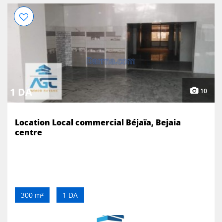
1 DA
10
Location Local commercial Béjaïa, Bejaia
centre
300 m²
1 DA