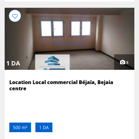
1 DA
8
Location Local commercial Béjaïa, Bejaia
centre
500 m²
1 DA