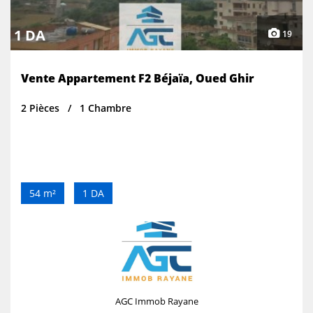
1 DA
19
Vente Appartement F2 Béjaïa, Oued Ghir
2 Pièces
1 Chambre
54 m²
1 DA
AGC Immob Rayane