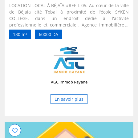
LOCATION LOCAL À BÉJAÏA #REF L 05. Au cœur de la ville
de Béjaia cité Tobal à proximité de l'école SYKEN
COLLÈGE, dans un endroit dédié à l'activité
professionnelle et commerciale , Agence Immobilière à
Béjaïa Agc Immob Rayane loue un local idéal aux activités
130 m²
60000 DA
telles que show room, gros alimentaire, ateliers de
fabrication et maintenance, menuiserie et copimade ect...
#Caractéristiques RDC Superficie 130 M2 02 rideaux
électriques Sanitaires Le bien proposé manque de
travaux de finition, laissé au goût du locataire Le loyer est
de 60 000 Da/mois fixe Les avances 12 mois sur la durée
du contrat. Pour plus de détails, veuillez se rapprocher
AGC Immob Rayane
de notre agence sise à L'EDIMCO (PROMOTION EPBTP-
SOMACOB BLOC A 1ER ÉTAGE W. BÉJAÏA) Où nous
contacter : 0798 10 51 74 contact@agc-immob-
En savoir plus
rayane.com salim.brahiti@agc-immob-rayane.com
agcimmob@gmail.com www.agc-Immob-rayane.com