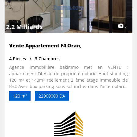
2.2 Milliards
5
Vente Appartement F4 Oran,
4 Pièces
3 Chambres
Agence immobilière bakimmo met en VENTE :
appartement F4 Acte de propriété notarié Haut standing
120 m² et 140m² réellement 2 ème étage immeuble de
R+4 Avec box parking sous-sol inclus dans l'acte notarié.
2 façades en L Très aéré et ensoleillé Chauffage central
120 m²
22000000 DA
radiateurs Chauffe eau Cuisine aménagée luxe et
équipée Parking extérieur sécurisé Excellent voisinage
tranquille Résidence fermée 1 appartement chaque
palier Eau H24