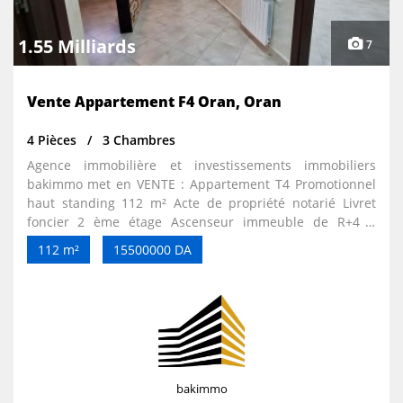
1.55 Milliards
7
Vente Appartement F4 Oran, Oran
4 Pièces
3 Chambres
Agence immobilière et investissements immobiliers
bakimmo met en VENTE : Appartement T4 Promotionnel
haut standing 112 m² Acte de propriété notarié Livret
foncier 2 ème étage Ascenseur immeuble de R+4 1
façade pas sur Le boulevard 2 appartements sur palier
112 m²
15500000 DA
Chauffage central radiateurs Chauffe eau Cuisine
aménagée semi équipée Douche italienne Bâche à eau et
2 grandes citernes donc eau H24. Interphone Femme de
ménage Parking extérieur Excellent voisinage que des
gens tranquilles bien éduqués. 2000 dzd charges
mensuelles
bakimmo