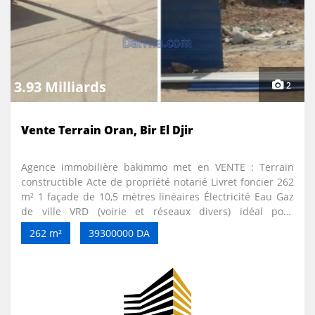
3.93 Milliards
2
Vente Terrain Oran, Bir El Djir
Agence immobilière bakimmo met en VENTE : Terrain
constructible Acte de propriété notarié Livret foncier 262
m² 1 façade de 10,5 mètres linéaires Électricité Eau Gaz
de ville VRD (voirie et réseaux divers) idéal pour
construire une belle villa
262 m²
39300000 DA