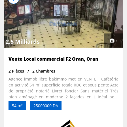
2.5 Milliards
3
Vente Local commercial F2 Oran, Oran
2 Pièces
2 Chambres
Agence immobilière bakimmo met en VENTE : Cafétéria
en activité 54 m² superficie totale RDC et sous pente Acte
de propriété notarié Livret foncier Sans matériel Très
bien aménagé en moderne 2 façades en L idéal pour
investissement immobilier très porteur de bénéfices et
54 m²
25000000 DA
de plus value immobilière.