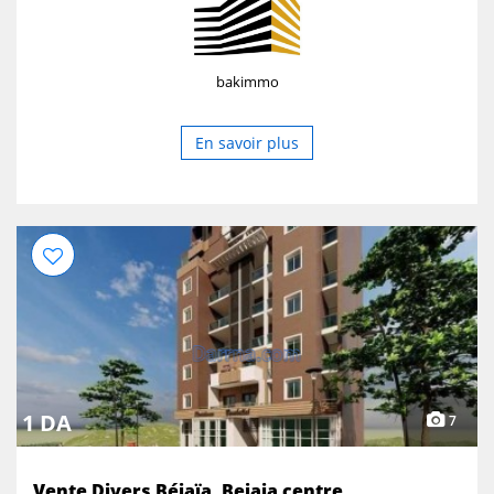
bakimmo
En savoir plus
1 DA
7
Vente Divers Béjaïa, Bejaia centre