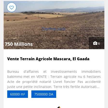
750 Millions
6
Vente Terrain Agricole Mascara, El Gaada
Bureau d'affaires et investissements immobiliers
bakimmo met en VENTE : Terrain agricole nu 6 hectares
Acte de propriété notarié Livret foncier Pas accidenté
juste une petite inclinaison. Terre très fertile Autorisation
de creuser un puit à renouveler. Possibilité de brancher
60000 m²
7500000 DA
l'électricité avec 4 poteaux sonelgaz basse tension sur le
terrain. Selon les voisins la qualité de l'eau est potable
HLOW. 2 accès au terrain via la route goudronnée. Bonne