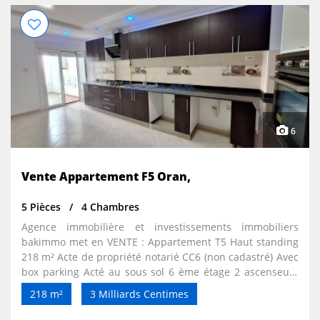
6
Vente Appartement F5 Oran,
5 Pièces
4 Chambres
Agence immobilière et investissements immobiliers
bakimmo met en VENTE : Appartement T5 Haut standing
218 m² Acte de propriété notarié CC6 (non cadastré) Avec
box parking Acté au sous sol 6 ème étage 2 ascenseurs
Double façades 2 grands balcons Vues dégagées
218 m²
3 Milliards Centimes
magnifiques Très ensoleillé Très aéré Chauffage central
radiateurs Chauffe eau Grande belle cuisine aménagée