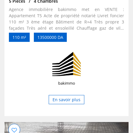
5 Pièces
4 Chambres
Agence immobilière bakimmo met en VENTE :
Appartement T5 Acte de propriété notarié Livret foncier
110 m² 3 ème étage Bâtiment de R+4 Très propre 3
façades Très aéré et ensoleillé Chauffage gaz de ville
Chauffe eau Parking extérieur gardé la nuit. escaliers
110 m²
13500000 DA
refaites à neuf Excellent voisinage tranquille
bakimmo
En savoir plus