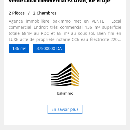
Vente Local commercial F2 Oran, Bir El Djir
2 Pièces
2 Chambres
Agence immobilière bakimmo met en VENTE : Local
commercial Endroit très commercial 136 m² superficie
totale 68m² au RDC et 68 m² au sous-sol. Bien fini en
LUXE acte de propriété notarié CC6 eau Électricité 220 v
Citerne d'eau avec pompe Toilette luxe avec lavabo
136 m²
37500000 DA
Rideau électrique neuf Plâtre marocain moderne avec
jolis spots LED.
bakimmo
En savoir plus