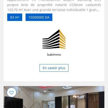
propre Acte de propriété notarié CC6(non cadastré)
163,70 m² Avec une grande terrasse individuelle 1 grande
façade dégagée 3 ème et dernier étage Sans ascenseur 2
83 m²
15000000 DA
appartements chaque palier Excellent voisinage
tranquille Parking extérieur Électricité Eau Gaz de ville
Cuisine aménagée Chauffe eau Chauffage gaz de ville
bakimmo
En savoir plus