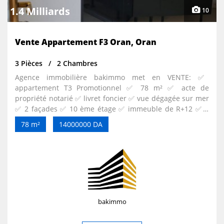
1.4 Milliards
10
Vente Appartement F3 Oran, Oran
3 Pièces
2 Chambres
Agence immobilière bakimmo met en VENTE: ✅️
appartement T3 Promotionnel ✅️ 78 m² ✅️ acte de
propriété notarié ✅️ livret foncier ✅️ vue dégagée sur mer
✅️ 2 façades ✅️ 10 ème étage ✅️ immeuble de R+12 ✅️ 2
ascenseurs ✅️ Chauffage central radiateurs ✅️ Chauffe
78 m²
14000000 DA
eau ✅️ Cuisine aménagée moderne non équipée. ✅️ eau
de ville ✅️ gaz de ville ✅️ Électricité 220 V ✅️ toilette et
douche séparées ✅️ residence fermée ✅️ Caméras de
surveillance ✅️ possibilité de stationner la voiture au
parking sous-sol avec paiement de charge ou d'acheter
une place parking. ✅️ très aérée ✅️ très ensoleillée
bakimmo