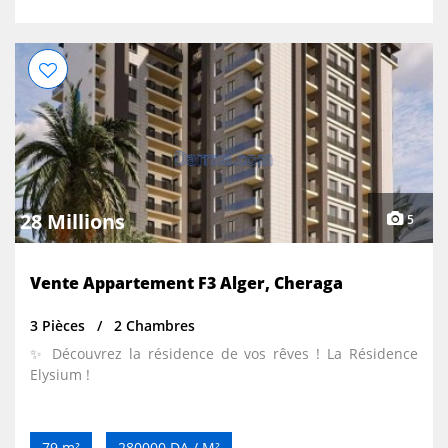
28 Millions
5
Vente Appartement F3 Alger, Cheraga
3 Pièces
2 Chambres
✨ Découvrez la résidence de vos rêves ! La Résidence
Elysium !
79 m²
280000 DA / M²