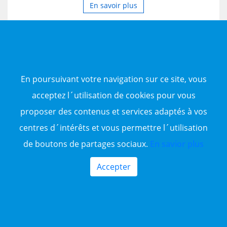
En savoir plus
En poursuivant votre navigation sur ce site, vous
acceptez l´utilisation de cookies pour vous
proposer des contenus et services adaptés à vos
centres d´intérêts et vous permettre l´utilisation
2.15 Milliards
14
de boutons de partages sociaux.
En savior plus
Vente Appartement F4 Oran, Oran
Accepter
4 Pièces
3 Chambres
Agence immobilière bakimmo met en VENTE: ✅️
appartement T4 Promotionnel ✅️ acte de propriété
notarié ✅️ livret foncier ✅️ 120 m² ✅️ 1 façade ✅️ haut