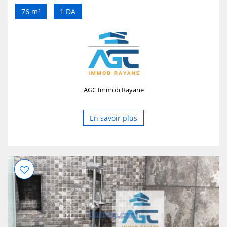
3 ✔️ 01 appartement par palier ✔️ Façades 2 ✔️ Parking
76 m²
1 DA
résidents
AGC Immob Rayane
En savoir plus