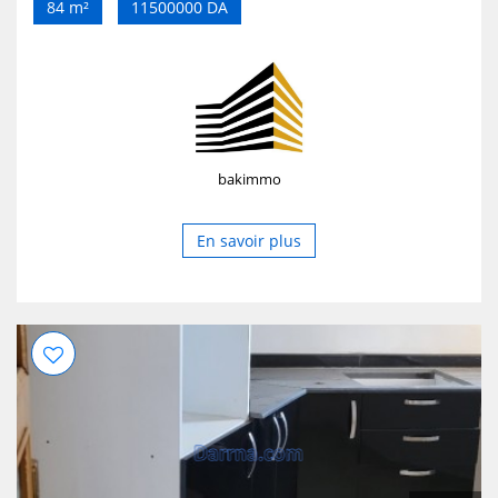
84 m²
11500000 DA
climatiseurs ✅️ eau de ville ✅️ gaz de ville ✅️ Électricité 220
V ✅️ Citerne d'eau avec pompe ✅️ très ensoleillé ✅️ très
aéré ✅️ parking extérieur gardé la nuit
bakimmo
En savoir plus