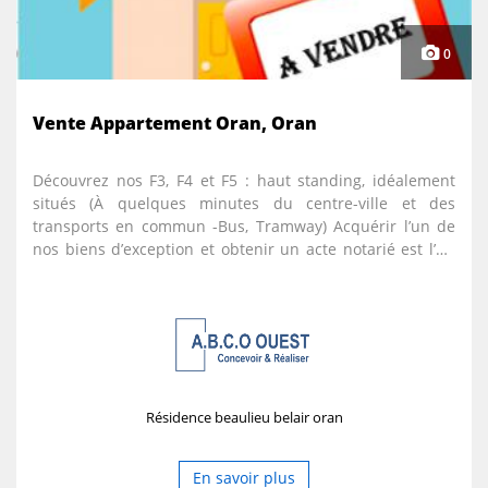
0
Vente Appartement Oran, Oran
Découvrez nos F3, F4 et F5 : haut standing, idéalement
situés (À quelques minutes du centre-ville et des
transports en commun -Bus, Tramway) Acquérir l’un de
nos biens d’exception et obtenir un acte notarié est l’un
des meilleurs investissements que vous puissiez réaliser.
Choisissez le cadre de vie que vous méritez : des
prestations de confort à la hauteur de vos exigences ❋
LIVRAISON IMMEDIATE AVEC POSSIBILITE DE CREDIT
BANCAIRE (pour résidents algériens ou étrangers) ❋ ✔ F3
de 96m² à 114m² ♦ F4 de 137m² à 191m² ♦ F5 de 171m² à
207m² ♦ Tous les appartements sont dotés de balcons
Résidence beaulieu belair oran
et/ou de grandes terrasses ✔ Le dernier duplex qu’il
nous reste ! 337m² avec vue imprenable sur la mer ✔
Logements répartis sur 3 tours de 14 à 16 étages ♦ 2
En savoir plus