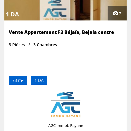
1 DA
7
Vente Appartement F3 Béjaïa, Bejaia centre
3 Pièces
3 Chambres
73 m²
1 DA
AGC Immob Rayane