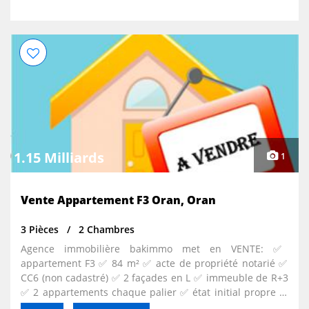
1.15 Milliards
1
Vente Appartement F3 Oran, Oran
3 Pièces
2 Chambres
Agence immobilière bakimmo met en VENTE: ✅️
appartement F3 ✅️ 84 m² ✅️ acte de propriété notarié ✅️
CC6 (non cadastré) ✅️ 2 façades en L ✅️ immeuble de R+3
✅️ 2 appartements chaque palier ✅️ état initial propre et
habitable ✅️ Chauffage gaz de ville ✅️ Chauffe eau ✅️ 2