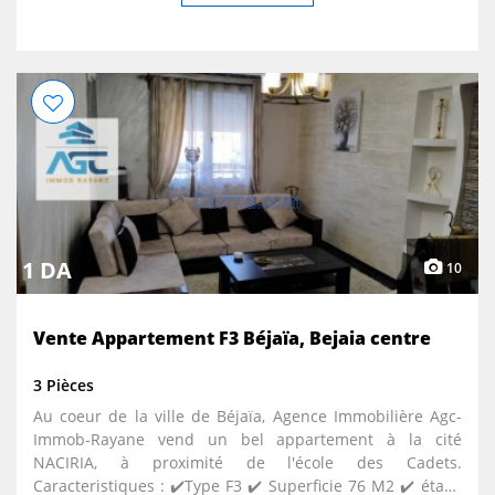
ascenseurs par tour ✔ Gardiennage 24/24 ♦ Digicodes,
visiophones, caméras de surveillance ✔ Climatisation
centralisée Samsung Digital Inverter ♦ Système de
chauffage central ✔ Cuisines italiennes laquées et
aménagées ♦ Lave-linges, lave-vaisselles, fours, micro-
ondes, plaques, hôtes, détecteurs de gaz et de fumée ✔
Suites parentales avec salles de bain et dressings ✔
Salles de bain équipées Porcher ✔ Isolation phonique et
thermique ✔ Menuiseries (fenêtres) espagnoles en
Aluminium avec double vitrage ♦ Boiseries (portes)
espagnoles hydrofuges et anti rayures ✔ Groupe
1 DA
électrogène pour les parties communes ♦ Système de
10
détection de lutte anti incendie ✔ Parking à 3 niveaux
avec accès directs aux appartements ♦ Votre future
Vente Appartement F3 Béjaïa, Bejaia centre
résidence est située près des axes routiers principaux
3 Pièces
Au coeur de la ville de Béjaïa, Agence Immobilière Agc-
Immob-Rayane vend un bel appartement à la cité
NACIRIA, à proximité de l'école des Cadets.
Caracteristiques : ✔️Type F3 ✔️ Superficie 76 M2 ✔️ étage