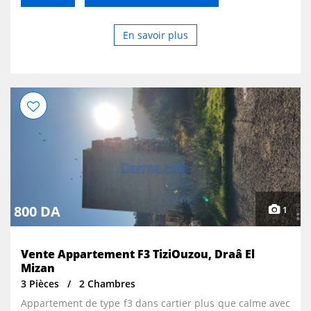
En savoir plus
800 DA
1
Vente Appartement F3 TiziOuzou, Draâ El
Mizan
3 Pièces
2 Chambres
Appartement de type f3 dans cartier plus que calme avec