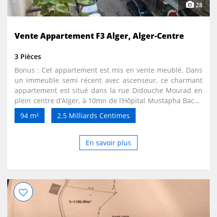
28
Vente Appartement F3 Alger, Alger-Centre
3 Pièces
Bonus : Cet appartement est mis en vente meublé. Dans
un immeuble semi récent avec ascenseur, ce charmant
appartement est situé dans la rue Didouche Mourad en
plein centre d’Alger, à 10mn de l’Hôpital Mustapha Bacha
et de toutes les commodités, des écoles et des transports
94 m²
2.5 Milliards Centimes
en commun. Il est situé au 3ème étage sur 7. Ce Type 3
bénéficie d’un Salon et d’une salle à manger ouverts sur
une cuisine lumineuse et totalement équipée avec un
En savoir plus
profond placard de rangement. Une salle de bain avec
douche italienne, un WC et une loggia équipée d’une
machine à laver et étagères de rangements. Un couloir
menant vers la partie nuit qui se compose de deux
grandes chambres dont une équipée d’un dressing et
donnant sur un balcon. En parfait état, l'appartement est
lumineux et traversant avec double exposition. Cet