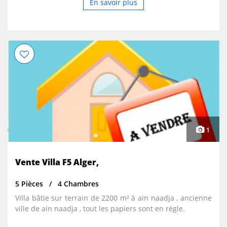
pourront vous rendre visite en toute sérénité et
En savoir plus
stationner facilement dans l’impasse semi-privative.
Cette bâtisse entièrement finie avec matériau noble :
Escaliers en marbre, rampe d’escalier en boiserie et fer
forgé, dalle de sol moulures au plafonds, Avec sa cage
d’escalier à l’extrémité et deux entrée, elle peut
facilement être divisée en 3 appartement indépendants
et un local commercial. Prête à accueillir votre entreprise
ou votre domicile elle est aussi équipée de : l’ADSL, un
système d’alarme, un chauffage central, un système de
climatisation, ainsi qu’une bâche à eau de 12m3.
1
Vente Villa F5 Alger,
5 Pièces
4 Chambres
Villa bâtie sur terrain de 2200 m² à ain naadja , ancienne
ville de ain naadja , tout les papiers sont en régle.