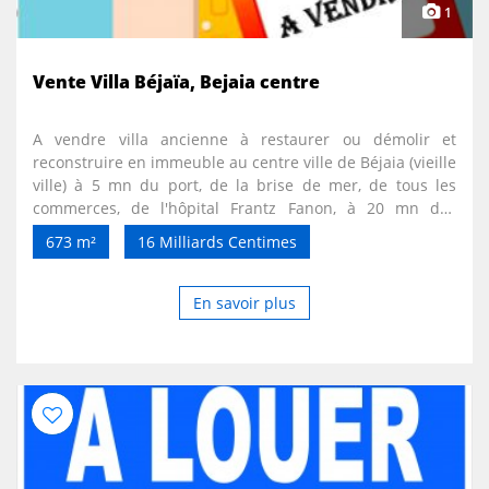
1
Vente Villa Béjaïa, Bejaia centre
A vendre villa ancienne à restaurer ou démolir et
reconstruire en immeuble au centre ville de Béjaia (vieille
ville) à 5 mn du port, de la brise de mer, de tous les
commerces, de l'hôpital Frantz Fanon, à 20 mn des
plages, d'une superficie de 673 m², avec 02 façades, vue
673 m²
16 Milliards Centimes
imprenable sur la mer et Gouraya. Très bonne affaire
pour les promoteurs immobiliers ou un riche
particulier.Me contacter à partir de 15h sur mon
En savoir plus
téléphone, ou sur mon email à toute heure.Non sérieux
et intermédiaires s'abstenir.673