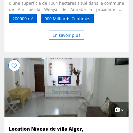
d'une superficie de 1064 hectares situé dans la commune
de Ain berda Wilaya de Annaba à proximité de
l'autoroute Est Ouest la nationale n 1 et la route
200000 m²
900 Milliards Centimes
nationale n 16 ( Annaba Geulma ) et au Nord la nouvelle
zone industrielle de Ain saied . à 26 kilomètres du port et
aéroport de Annaba chef liuex . Tout les documents
En savoir plus
disponibles ( livrait foncier. Fiche . Négatif ....) . Pour plus
d'info appelé 0781911596 ou Mail
bcetm070587@gmail.com . ( intermédiaire et curieux
s'abstenir svp )
6
Location Niveau de villa Alger,