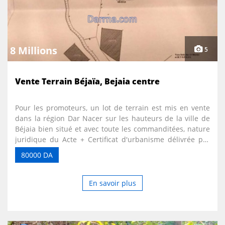
appartement dispose également d’une chaudière avec
des radiateurs disposés dans chaque pièce et d’une
climatisation installée. Prix : 25.000.000 DZ Contacte pour
visite des lieux : 0560 77 40 77
8 Millions
5
Vente Terrain Béjaïa, Bejaia centre
Pour les promoteurs, un lot de terrain est mis en vente
dans la région Dar Nacer sur les hauteurs de la ville de
Béjaia bien situé et avec toute les commanditées, nature
juridique du Acte + Certificat d'urbanisme délivrée par
les services de l'APC de Béjaia.
80000 DA
En savoir plus