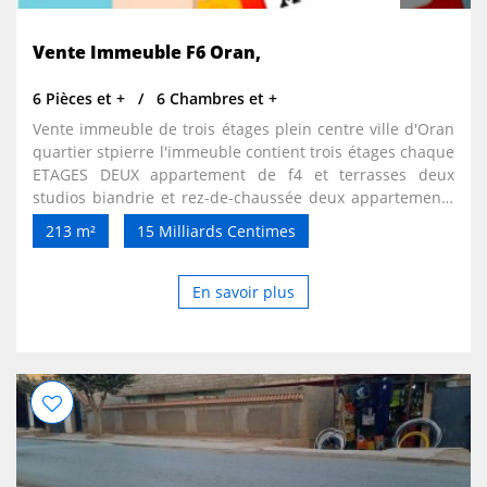
Vente Immeuble F6 Oran,
6 Pièces et +
6 Chambres et +
Vente immeuble de trois étages plein centre ville d'Oran
quartier stpierre l'immeuble contient trois étages chaque
ETAGES DEUX appartement de f4 et terrasses deux
studios biandrie et rez-de-chaussée deux appartements
de f3et f2 ainsi deux locaux un grand avec arrière
213 m²
15 Milliards Centimes
boutique et un petite local prix 15milliards négociable
l'immeuble et habiter par des habitants sans contrats de
location. Voilà mon numéro téléphonique le 0772342566
En savoir plus
ou 0776571040 mails: khader771@gmail.com