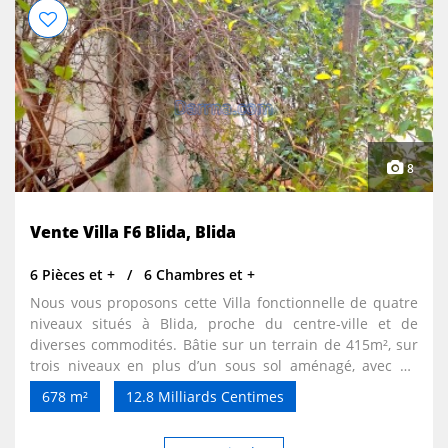
8
Vente Villa F6 Blida, Blida
6 Pièces et +
6 Chambres et +
Nous vous proposons cette Villa fonctionnelle de quatre
niveaux situés à Blida, proche du centre-ville et de
diverses commodités. Bâtie sur un terrain de 415m², sur
trois niveaux en plus d’un sous sol aménagé, avec un
jardin aux arbres fruitiers son emplacement est un
678 m²
12.8 Milliards Centimes
véritable atout : Facilement accessible depuis l’autoroute
mais également en transports en commun. Vos clients