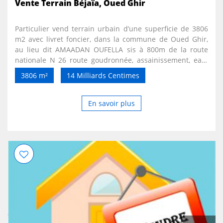
Vente Terrain Béjaïa, Oued Ghir
Particulier vend terrain urbain d’une superficie de 3806
m2 avec livret foncier, dans la commune de Oued Ghir,
au lieu dit AMAADAN OUFELLA sis à 800m de la route
nationale N 26 route goudronnée, assainissement, eau.
Excellent pour des promotions immobilières, ou hangars
3806 m²
14 Milliards Centimes
Non sérieux et intermédiaires s'abstenir. Me contacter à
partir de 15h sur mon téléphone, ou à toute heure sur
mon email
En savoir plus