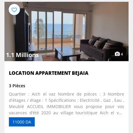
1.1 Millions
4
LOCATION APPARTEMENT BEJAIA
3 Pièces
Quartier : Aich el vaz Nombre de pièces : 3 Nombre
d'étages / étage : 1 Spécifications : Electricité , Gaz , Eau ,
Meublé ACCUEIL IMMOBILIER vous propose pour vos
vacances d’été 2020 au village touristique Aich el vaz,
entre les plages de Boulimat et Saket (Bejaia), à la
11000 DA
résidence le belvédère en location un F3 meublé et
équipé de toutes les commodités au 1er étage avec une