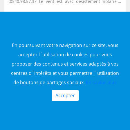
:0540.98.57.37 Le vent est avec désistement notarié +
procuration
En poursuivant votre navigation sur ce site, vous
Agence
acceptez l´utilisation de cookies pour vous
En savoir plus
proposer des contenus et services adaptés à vos
centres d´intérêts et vous permettre l´utilisation
de boutons de partages sociaux.
En savior plus
Accepter