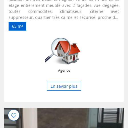
étage entièrement meublé avec 2 façades, vue dégagée,
toutes commodités, climatiseur, citerne avec
suppresseur, quartier très calme et sécurisé, proche des
commerces et des lieux d'animation (théâtre de verdure,
65 m²
maison de la culture, parc d'attraction Mezai...), condition
de location : louer pour 5 nuitée et plus . Prix : 5000
da/nuitée. Modalités : payement de 50% à la réservation
sur le montant total de la location, le reste à payer le jour
de l'occupation des lieux, frais d'agence 10% sur le
montant la location. .pour plus d'infos : Tél./Fax : 034 12
60 44 Mob. : 0550 93 90 71 site web : www.accueil-
Agence
bejaia.com E-mail : accueilbejaia@gmail.com
En savoir plus