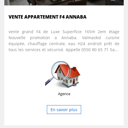
VENTE APPARTEMENT F4 ANNABA
vente grand F4 de Luxe Superficie 165m 2em étage
Nouvelle promotion a Annaba. Valmaskol cuisine
équipée, chauffage centrale, eau H24 endroit prêt de
tous les services et sécurisé. Appelle 0550 80 65 71 Sami
Agence 0550806571
Agence
En savoir plus