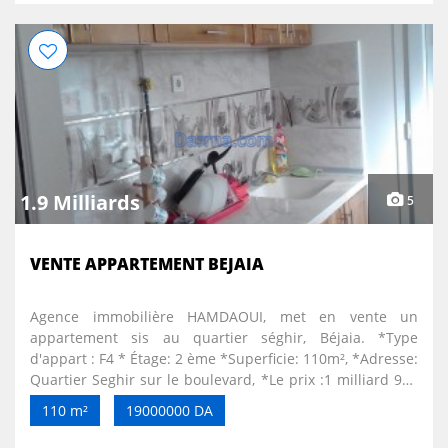
1.9 Milliards
5
VENTE APPARTEMENT BEJAIA
Agence immobilière HAMDAOUI, met en vente un
appartement sis au quartier séghir, Béjaia. *Type
d'appart : F4 * Étage: 2 ème *Superficie: 110m², *Adresse:
Quartier Seghir sur le boulevard, *Le prix :1 milliard 900
*Situation juridique: acte Pour plus d'informations ou
110 m²
19000000 DA
réservations, veuillez nous contacter aux: 034 81 81 95 /
0770 34 21 47 / 0770 53 47 15