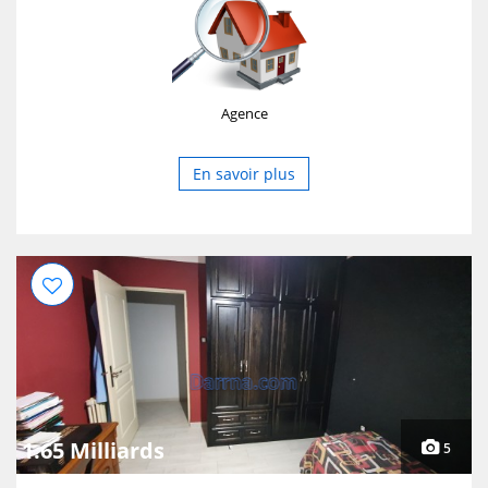
entièrement equipées avec connexion internet min pour
06 personne mob : 0666080052 / 0781427486 Soyez les
Bienvenus. Prix : 5000 Da par . Téléphone /:0666080052
0781427486|.
Agence
En savoir plus
1.65 Milliards
5