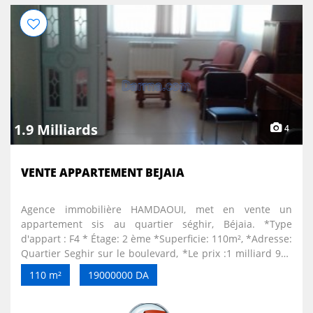
1.9 Milliards
4
VENTE APPARTEMENT BEJAIA
Agence immobilière HAMDAOUI, met en vente un
appartement sis au quartier séghir, Béjaia. *Type
d'appart : F4 * Étage: 2 ème *Superficie: 110m², *Adresse:
Quartier Seghir sur le boulevard, *Le prix :1 milliard 900
*Situation juridique: acte Pour plus d'informations ou
110 m²
19000000 DA
réservations, veuillez nous contacter aux: 034 81 81 95 /
0770 34 21 47 / 0770 53 47 15