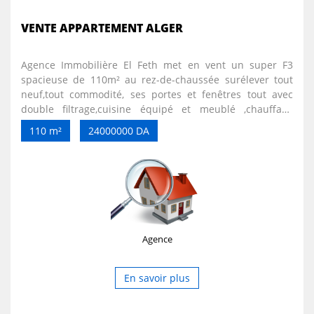
VENTE APPARTEMENT ALGER
Agence Immobilière El Feth met en vent un super F3
spacieuse de 110m² au rez-de-chaussée surélever tout
neuf,tout commodité, ses portes et fenêtres tout avec
double filtrage,cuisine équipé et meublé ,chauffage
central,double wc hammam,un grand drissing ,et son box
110 m²
24000000 DA
de stationnement. pour plus d'information veuillez nous
contacter au : 0795 22 04 04/0552 59 53 17/0552 58 79 60
prix: 2 milliard 400 millions négociable
Agence
En savoir plus