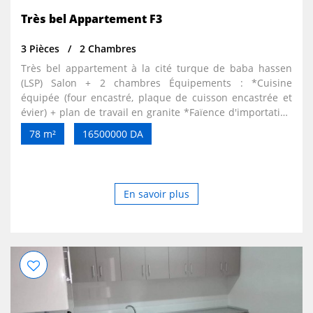
Très bel Appartement F3
3 Pièces
2 Chambres
Très bel appartement à la cité turque de baba hassen
(LSP) Salon + 2 chambres Équipements : *Cuisine
équipée (four encastré, plaque de cuisson encastrée et
évier) + plan de travail en granite *Faïence d'importation
PAMESA (cuisine, salle de bain et balcon) *Chauffage
78 m²
16500000 DA
central (chaudière + 6 radiateurs) *Faux plafond + spots
(hall, salon, cuisine et salle de bain *Climatisation x 2
*Dalle de sol d'importation PAMESA *Boiserie (placards
pour les deux chambres et la cuisine *Prises et
En savoir plus
interrupteurs LEGRAND *Lustre à 3 modes (Salon) *Acte
et livret foncier Prix: 16500000 DA/ négociable