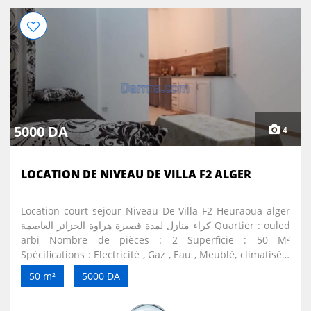
5000 DA
4
LOCATION DE NIVEAU DE VILLA F2 ALGER
Location court sejour Niveau De Villa F2 Heuraoua alger
كراء منازل لمدة قصيرة هراوة الجزائر العاصمة Quartier : ouled
arbi Nombre de pièces : 2 Superficie : 50 M²
Spécifications : Electricité , Gaz , Eau , Meublé, climatisée.
Pour vos vacances ou visites sur Alger et ses environs,
50 m²
5000 DA
nous mettons en location à la nuitée et à la semaine un
F2 meublés au rez de chaussée niveau de villa,