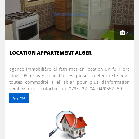
4
LOCATION APPARTEMENT ALGER
agence immobilière el feth met en location un f3 1 ere
étage 95 m² avec cour d²accés qui sert a étendre le linge
toutes commodité a el abiar pour plus d'information
veuillez nos contacter au 0795 22 04 04/0552 59 53
17/0552 58 79 60 le prix 6 millions négociable
95 m²