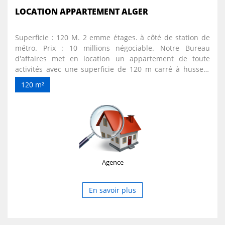
LOCATION APPARTEMENT ALGER
Superficie : 120 M. 2 emme étages. à côté de station de
métro. Prix : 10 millions négociable. Notre Bureau
d'affaires met en location un appartement de toute
activités avec une superficie de 120 m carré à hussein
dey [ cité amirouche ] à côté de station de métro.elle
120 m²
conviendrait comme une cabinet dentaire ou un Bureau
(d' avocat, notaire...ect). Plus d'informations veuillez nous
contacter sur : 0553768039
Agence
En savoir plus