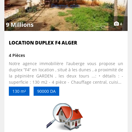
9 Millions
4
LOCATION DUPLEX F4 ALGER
4 Pièces
Notre agence immobilière l’auberge vous propose un
duplex ”F4” en location , situé à les dunes , a proximité de
la pépinière GARDEN , les deux tours ...: • détails : -
superficie : 130 m2 - 4 pièce - Chauffage central, cuisine
équipée - jardin - garage • prix : 90 000 DA ( 9 millions)
130 m²
90000 DA
négociable. • pour plus d’info ou organiser une visite
veuillez me contacter au : 0556 / 54/ 21 / 40 . Merci .