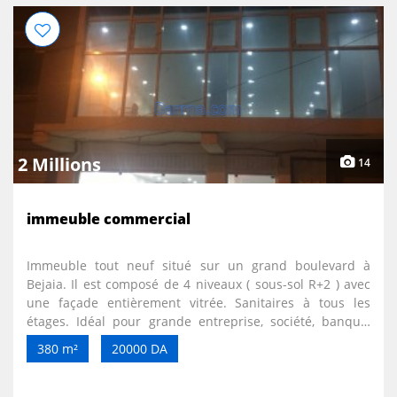
2 Millions
14
immeuble commercial
Immeuble tout neuf situé sur un grand boulevard à
Bejaia. Il est composé de 4 niveaux ( sous-sol R+2 ) avec
une façade entièrement vitrée. Sanitaires à tous les
étages. Idéal pour grande entreprise, société, banque,
assurance, ...etc... Possibilité de showroom, siège
380 m²
20000 DA
social,.... siège administratif grand cabinet médical,
laboratoire, je suis ouvert à toutes propositions. Mr
Chekklat 0561278136 lordi1970@gmail.com