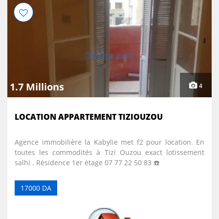
1.7 Millions
4
LOCATION APPARTEMENT TIZIOUZOU
Agence immobilière la Kabylie met f2 pour location. En
toutes les commodités à Tizi Ouzou exact lotissement
salhi . Résidence 1er étage 07 77 22 50 83 ☎️
17000 DA