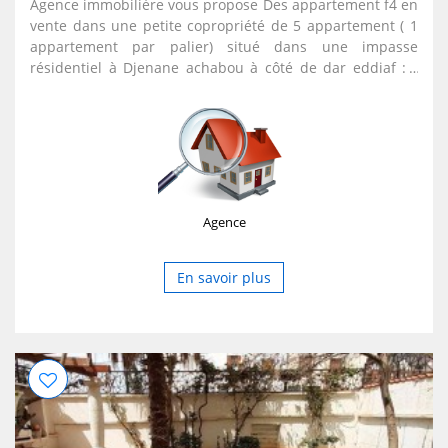
Agence immobilière vous propose Des appartement f4 en
vente dans une petite copropriété de 5 appartement ( 1
appartement par palier) situé dans une impasse
résidentiel à Djenane achabou à côté de dar eddiaf : -
details : - au 3 eme —> f 4 de 118 m2 , prix 2 milliard 750
millions négociable. - au 4 eme —> F4 de 112 m2 , prix : 2
milliard 800 millions négociable • chaque appartements
contient une place de stationnement. •toute commodité:
chauffage central, cuisine équipée... Pour plus d’info
contactez-nous par tel au : 0556 / 54 / 21 / 40
Agence
En savoir plus