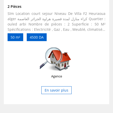
2 Pièces
Slm Location court sejour Niveau De Villa F2 Heuraoua
alger كراء منازل لمدة قصيرة هراوة الجزائر العاصمة Quartier :
ouled arbi Nombre de pièces : 2 Superficie : 50 M²
Spécifications : Electricité , Gaz , Eau , Meublé, climatisée.
Pour vos vacances ou visites sur Alger et ses environs,
50 m²
4500 DA
nous mettons en location à la nuitée et à la semaine un
F2 meublés au rez de chaussée niveau de villa,
entièrement equipées avec connexion internet min pour
06 personnes. Ne cherchez plus : une Seule Adresse, un
endroit Calme et Confortable bien située à 800 m de
l'auto route:bordj el kiffan / boumerdes et 3 km de la
plage de cadous /deca plage / les canadienne /ain taya....
Agence
a proximité des Grands Axes Algérois ( Palais des
Expositions d'Alger (SAFEX) ,Centres Commerciaux
(ARDIS,UNO,CARREFOUR) , Aires de loisir et de détente (
En savoir plus
Sablette , jardin d'essai El Hamma,.....), Zones
Industrielles : Rouiba,Réghaia, Oued Smar, aéroport Dar
el Beida ... , Cliniques (Ophtalmo, Cardio, Gynécologie et
Hopitaux CHU Ain taya , CHU Rouiba). NB : SVP , la