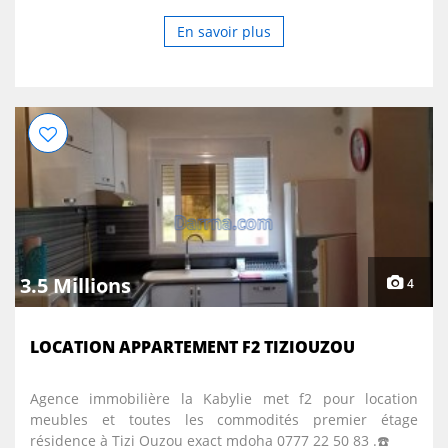
En savoir plus
3.5 Millions
4
LOCATION APPARTEMENT F2 TIZIOUZOU
Agence immobilière la Kabylie met f2 pour location
meubles et toutes les commodités premier étage
résidence à Tizi Ouzou exact mdoha 0777 22 50 83 .☎️