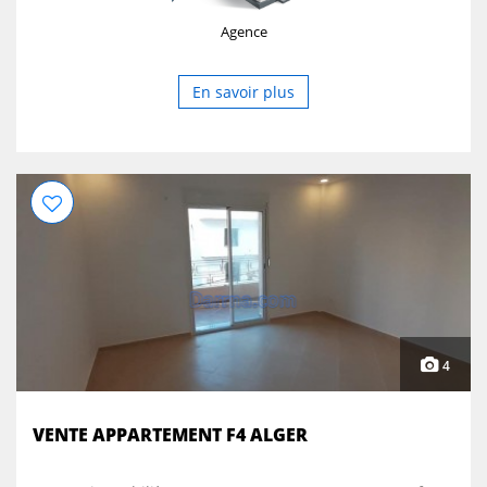
Houariimmobilier@gmail.com Adresse : Cité Sghir
Agence
Coopérative DEBIH SID AHMED (coté cité Cnep) au
premier étage
En savoir plus
4
VENTE APPARTEMENT F4 ALGER