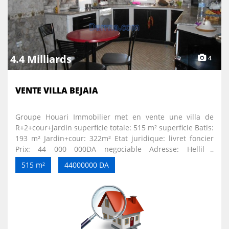
4.4 Milliards
4
VENTE VILLA BEJAIA
Groupe Houari Immobilier met en vente une villa de
R+2+cour+jardin superficie totale: 515 m² superficie Batis:
193 m² Jardin+cour: 322m² Etat juridique: livret foncier
Prix: 44 000 000DA negociable Adresse: Hellil ,
IBOURACEN une villa bien située sur la RN12 lieu dit
515 m²
44000000 DA
Hellil à IBOURACEN clôturée et fermée avec un grand
portail possède une façade principale sur la route
convient pour une habitation ou siège d un Show Room
☎️Service Commercial : +213 (0)553 058 929 +213 (0) 553
001 374 / +213 (0) 559 674 825 Bureau +213 (0) 555 122
328 Fixe :+213 (0) 34 12 50 05 Adresse mail :