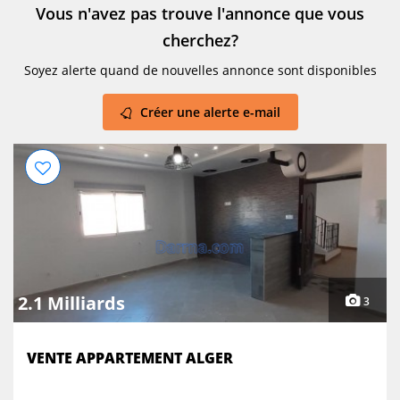
présentation du livret de famille est obligatoire. كراء منزل
Vous n'avez pas trouve l'annonce que vous
لمدة قصيرة .هراوة الجزائر شرق العاصمة على 3 كم عن البحر.
cherchez?
mob : 0666080052 / 0781427486 Soyez les Bienvenus. Prix
: 4500 Da par jrs. plus d'une semaine négociables.
Soyez alerte quand de nouvelles annonce sont disponibles
Créer une alerte e-mail
2.1 Milliards
3
VENTE APPARTEMENT ALGER