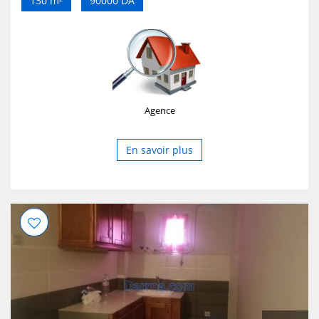
130 m²
90000 DA
négociable. • pour plus d’info ou organiser une visite
veuillez me contacter au : 0556 / 54/ 21 / 40 . Merci .
Agence
En savoir plus