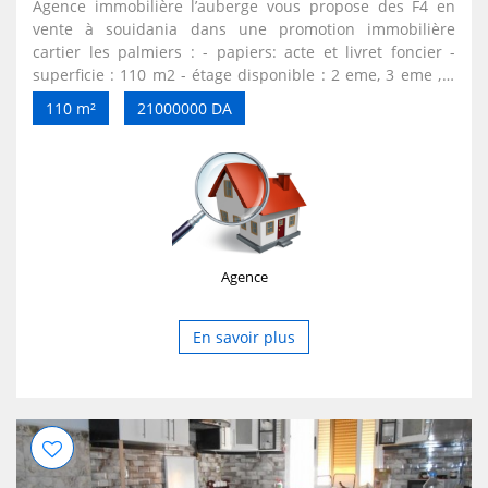
Agence immobilière l’auberge vous propose des F4 en
vente à souidania dans une promotion immobilière
cartier les palmiers : - papiers: acte et livret foncier -
superficie : 110 m2 - étage disponible : 2 eme, 3 eme , 4
eme. ****au 4 eme : f3 avec terrasse - un appartement
110 m²
21000000 DA
par paliers - chauffage central, cuisine équipée - box de
stationnement Prix : 2 milliard 100 millions négociable.
Tel : 0556 / 54 / 21 / 40
Agence
En savoir plus