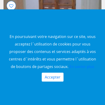
En poursuivant votre navigation sur ce site, vous
15 Millions
7
acceptez l´utilisation de cookies pour vous
proposer des contenus et services adaptés à vos
Location Villa à Skikda
centres d´intérêts et vous permettre l´utilisation
de boutons de partages sociaux.
En savior plus
Location Villa Hamadi Krouma à Skikda ; Superficie de 120
m2 ; Prix 150000 DA / mois Contact : 0670338664 /
Accepter
0553156371
120 m²
150000 DA