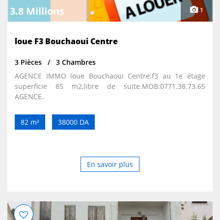
3.8 Millions
1
loue F3 Bouchaoui Centre
3 Pièces
3 Chambres
AGENCE IMMO loue Bouchaoui Centre:f3 au 1e étage
superficie 85 m2,libre de suite.MOB:0771.38.73.65
AGENCE.
82 m²
38000 DA
En savoir plus