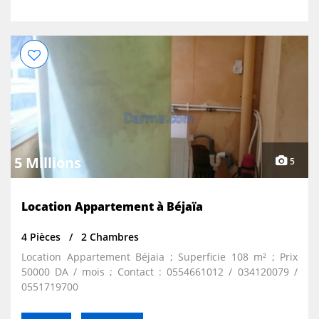
5 Millions
5
Location Appartement à Béjaïa
4 Pièces
2 Chambres
Location Appartement Béjaia ; Superficie 108 m² ; Prix
50000 DA / mois ; Contact : 0554661012 / 034120079 /
0551719700