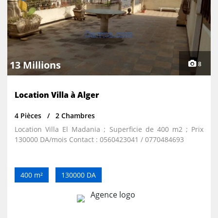
13 Millions
8
Location Villa à Alger
4 Pièces
2 Chambres
Location Villa El Madania ; Superficie de 400 m2 ; Prix
130000 DA/mois Contact : 0560423041 / 0770484693
400 m²
130000 DA