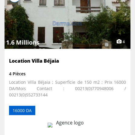
1.6 Millions
4
Location Villa Béjaia
4 Pièces
Location Villa Béjaia ; Superficie de 150 m2 ; Prix 16000
DA/Mois Contact : 00213(0)770948006 /
00213(0)552733144
16000 DA