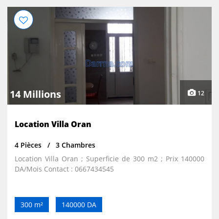
14 Millions
12
Location Villa Oran
4 Pièces
3 Chambres
Location Villa Oran ; Superficie de 300 m2 ; Prix 140000
DA/Mois Contact : 0667434545
300 m²
140000 DA