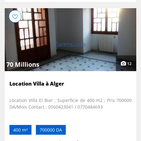
70 Millions
12
Location Villa à Alger
Location Villa El Biar ; Superficie de 400 m2 ; Prix 700000
DA/Mois Contact : 0560423041 / 0770484693
400 m²
700000 DA