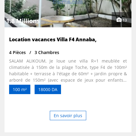
1.8 Millions
13
Location vacances Villa F4 Annaba,
4 Pièces
3 Chambres
SALAM ALIKOUM, Je loue une villa R+1 meublée et
climatisée à 150m de la plage Toche, type F4 de 100m²
habitable + terrasse à l'étage de 60m² + jardin propre &
arboré de 150m² (avec espace de jeux pour enfants)+
Grand barbecue + Garage + piscine (option). La villa est
100 m²
18000 DA
de standing Moyen ( parfaitement fonctionnelle). Au RDC
: séjour 20m² (avec canapé (3+2+1+1) + 2 banquettes+
Grand TV Plasma) +cuisine équipée + WC + débarras. A
l'étage : 3 pièces (dont 2 ont accès sur terrasse + TV LCD)+
En savoir plus
SDB + WC. Résidence calme, sécurisée et fermée la nuit,
que des villas. à 150 m de la plage (sable) et à 2 km du
centre ville. Couchage pour 6 à 8 personnes MAX. - Tarif