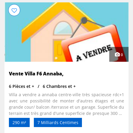
été = 18 000 DA/Jour (séjour minimum de 7 nuitées) +
Caution de 15 000 DA. = 21 000 DA/Jour (séjour inferieur à
7 nuitées) + Caution de 15 000 DA. En option: Piscine
enfants 4 personnes (2,5 m x 2,5 m) + 1000 litres d'eau
chaque semaine (citerne) avec traitement chlore = 2000
DA/jour Disponible à partir du 20 Août . Contact: Mr
NACER (tél, WhatsApp ou email
0
Vente Villa F6 Annaba,
6 Pièces et +
6 Chambres et +
Villa a vendre a annaba centre-ville très spacieuse rdc+1
avec une possibilité de monter d'autres étages et une
grande cour/ balcon /terrasse et un garage. Superficie du
terrain est très grand d'une superficie de presque 300 m²
. Contact. 00213655873688./00213668305535.
290 m²
7 Milliards Centimes