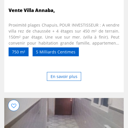
Vente Villa Annaba,
Proximité plages Chapuis, POUR INVESTISSEUR : A vendre
villa rez de chaussée + 4 étages sur 450 m² de terrain.
150m² par étage. Une vue sur mer. (villa à finir). Peut
convenir pour habitation grande famille, appartements
ou appartements hôtel, bureaux, école privée et de
750 m²
5 Milliards Centimes
formation, salons de beauté/coiffure, Hammam etc. Il y a
un gros potentiel pour divers projets. Possibilité
d'échanger contre un bien en France A contacter :0033
619269127
En savoir plus