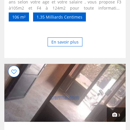
ans selon votre age et votre salaire , vous propose F3
à105m2 et F4 à 124m2 pour toute information
supplement contacter l"assistant promoteur au
106 m²
1.35 Milliards Centimes
0550511341 l'endroit ./ sidi aissa. ANNABA appeler dés
maintenant ! Nous vous devons plus que la lumiere. Le
choix de votre elegant appartement fixera le prix . Une
visite sur site est necessaire pour tout comprendre !
En savoir plus
3