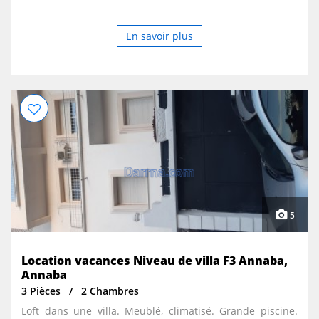
En savoir plus
5
Location vacances Niveau de villa F3 Annaba,
Annaba
3 Pièces
2 Chambres
Loft dans une villa. Meublé, climatisé. Grande piscine.