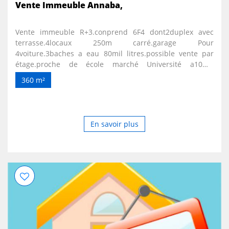
Vente Immeuble Annaba,
Vente immeuble R+3.conprend 6F4 dont2duplex avec
terrasse.4locaux 250m carré.garage Pour
4voiture.3baches a eau 80mil litres.possible vente par
étage.proche de école marché Université a10mn
terminus.tel 0659288114
360 m²
En savoir plus