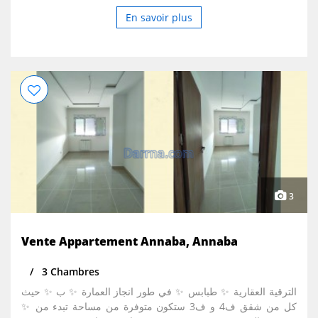
En savoir plus
3
Vente Appartement Annaba, Annaba
3 Chambres
الترقية العقارية ✨ طبابس ✨ في طور انجاز العمارة ✨ ب ✨ حيث
كل من شقق ف4 و ف3 ستكون متوفرة من مساحة تبدء من ✨