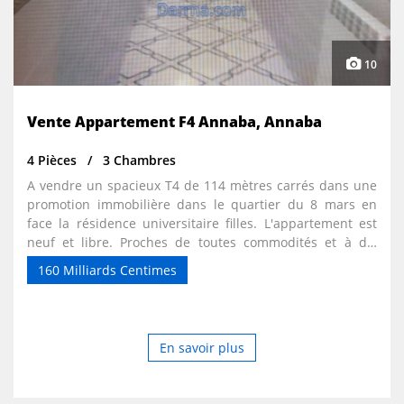
10
Vente Appartement F4 Annaba, Annaba
4 Pièces
3 Chambres
A vendre un spacieux T4 de 114 mètres carrés dans une
promotion immobilière dans le quartier du 8 mars en
face la résidence universitaire filles. L'appartement est
neuf et libre. Proches de toutes commodités et à dix
minutes des plages en voiture. Livret foncier et acte de
160 Milliards Centimes
propriété disponible. Le prix est un milliard six cent
négociable. Joignable sur WhatsApp ou viber
0033613288648.
En savoir plus