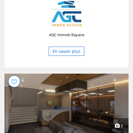
✔️IDEM Étage 3,4,5 et 6 ème. Caractéristiques principales
: ☑️ Deux entrées totalement indépendantes ☑️ Deux
façades ☑️ Très belle architecture d'intérieur et
d'extérieur ☑️ Bonne accessibilité ( axes principaux ,
transports , services à proximité) Destinations idéales : ➡️
AGC Immob Rayane
siège d’entreprise ➡️ clinique / centre médical/
laboratoire ➡️️ écoles/ instituts de formation ➡️️ logements
de fonction pour les grands établissements ➡️
En savoir plus
Administrations / assurances / banques / centres d’appel
ect ...
5