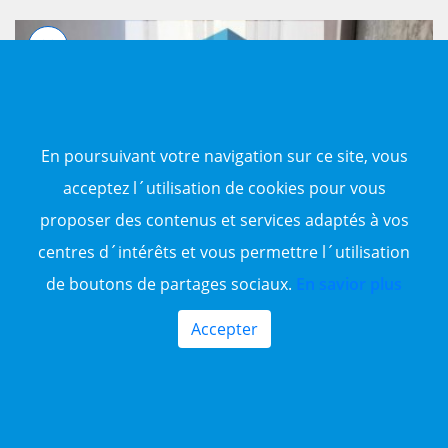
En poursuivant votre navigation sur ce site, vous
acceptez l´utilisation de cookies pour vous
1 DA
7
proposer des contenus et services adaptés à vos
centres d´intérêts et vous permettre l´utilisation
Location Bureaux et locaux professionnels
Béjaïa, Bejaia centre
de boutons de partages sociaux.
En savior plus
Accepter
1 DA