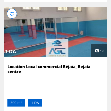
1 DA
10
Location Local commercial Béjaïa, Bejaia
centre
300 m²
1 DA