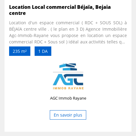
Location Local commercial Béjaïa, Bejaia
centre
Location d'un espace commercial ( RDC + SOUS SOL) à
BÉJAÏA centre ville . ( le plan en 3 D) Agence Immobilière
Agc-Immob-Rayane vous propose en location un espace
commercial RDC + Sous sol ) idéal aux activités telles que
les travaux de finition Bâtiment, pièces de rechange ect
235 m²
1 DA
..., situé à la zone industrielle sur la route principale, à
proximité de la sonelgaz.
AGC Immob Rayane
En savoir plus