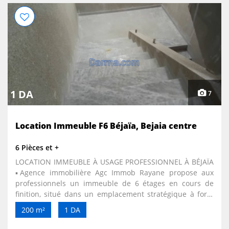
1 DA
7
Location Immeuble F6 Béjaïa, Bejaia centre
6 Pièces et +
LOCATION IMMEUBLE À USAGE PROFESSIONNEL À BÉJAÏA
▪️Agence immobilière Agc Immob Rayane propose aux
professionnels un immeuble de 6 étages en cours de
finition, situé dans un emplacement stratégique à forte
visibilité, à proximité de la CNAS Ihadadene sur la route
200 m²
1 DA
principale, composé de : ✔️Étage 1 : service superficie de
200 M2 ✔️Étage 2 : 02 appartements f3 et 01 app f2