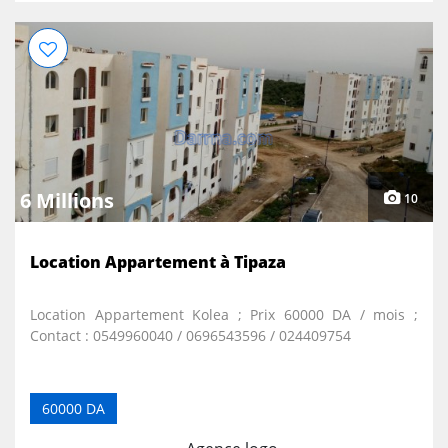
6 Millions
10
Location Appartement à Tipaza
Location Appartement Kolea ; Prix 60000 DA / mois ;
Contact : 0549960040 / 0696543596 / 024409754
60000 DA