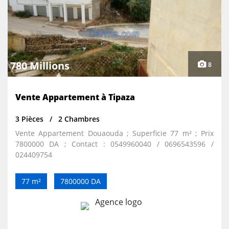
780 Millions
8
Vente Appartement à Tipaza
3 Pièces
2 Chambres
Vente Appartement Douaouda ; Superficie 77 m² ; Prix
7800000 DA ; Contact : 0549960040 / 0696543596 /
024409754
77 m²
7800000 DA