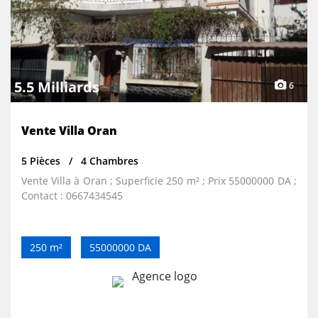
5.5 Milliards
6
Vente Villa Oran
5 Pièces
4 Chambres
Vente Villa à Oran ; Superficie 250 m² ; Prix 55000000 DA ;
Contact : 0667434545
250 m²
55000000 DA