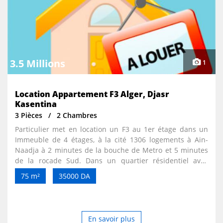
3.5 Millions
1
Location Appartement F3 Alger, Djasr
Kasentina
3 Pièces
2 Chambres
Particulier met en location un F3 au 1er étage dans un
Immeuble de 4 étages, à la cité 1306 logements à Ain-
Naadja à 2 minutes de la bouche de Metro et 5 minutes
de la rocade Sud. Dans un quartier résidentiel avec
parking, clôturé la nuit. L’appartement est de 75 m2 avec
75 m²
35000 DA
2 façades sans vis a vis, dispose de 2 chambres, un
salon/salle à manger, une cuisine avec loggia, salle de
bain et un sanitaire séparé. L’appartement est pourvu
d'un climatiseur, d’une ligne téléphonique, ADSL (services
En savoir plus