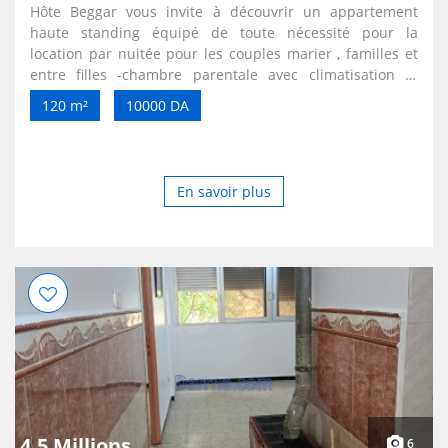
Hôte Beggar vous invite à découvrir un appartement
haute standing équipé de toute nécessité pour la
location par nuitée pour les couples marier , familles et
entre filles -chambre parentale avec climatisation et
chauffage + Tv . -chambre d’enfants avce terrasse . -
120 m²
10000 DA
salon et salle manger en open Space avec Tv. +
climatisation + wifi . -cuisine équipé réfrigérateur +
micro-ondes + machine à café + four électrique . - salle
de bain avec une douche italienne ( eau chaude et froide
En savoir plus
disponible h24 ) + sèche cheveux . Endroit calme et
respectueux, a la fois chaleureux dans cartier résidentiel,
à 20 min de l’aéroport houari Boumediene, 20 min du
centre ville Alger , à proximité métro et gare de train .
Nous vous souhaitons les bienvenus
4.5 Millions
6