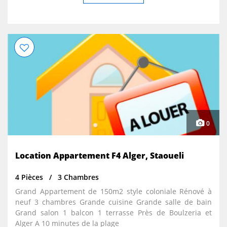
internet) a reactiver. Láppartement est libre de suite. Le
loyer est de 35000 DA/mois, payé par avances annuelles.
Prière me contacter par e-mail.mbenmaamar@gmail.com
Tel: 0555222581
0
Location Appartement F4 Alger, Staoueli
4 Pièces
3 Chambres
Grand Appartement de 150m2 style coloniale Rénové à
neuf 3 chambres Grande cuisine Grande salle de bain
Grand salon 1 balcon 1 terrasse Près de Boulzeria et
Alger A 10 minutes de la plage