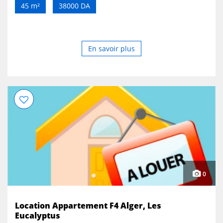
https://maps.app.goo.gl/5a8GqGxLwg5z1FFx9?g_st=aw
45 m²
38000 DA
En savoir plus
0
Location Appartement F4 Alger, Les
Eucalyptus