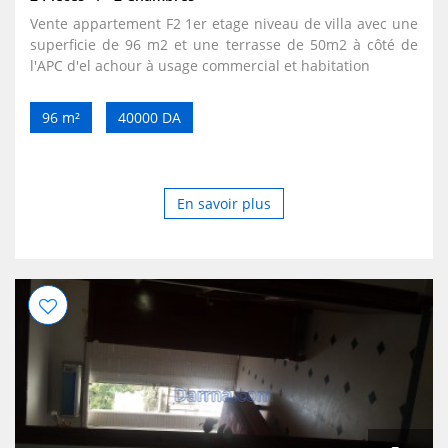
Vente appartement F2 1er etage niveau de villa avec une
superficie de 96 m2 et une terrasse de 50m2 à côté de
l'APC d'el achour à usage commercial et habitation
96 m²
40000 DA
En savoir plus