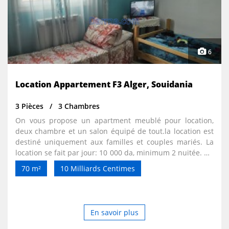
6
Location Appartement F3 Alger, Souidania
3 Pièces
3 Chambres
On vous propose un apartment meublé pour location,
deux chambre et un salon équipé de tout.la location est
destiné uniquement aux familles et couples mariés. La
location se fait par jour: 10 000 da, minimum 2 nuitée. Un
tarif discutable pour les séjours de plus de 10j
70 m²
10 Milliards Centimes
00213698287629,Whatsup
En savoir plus