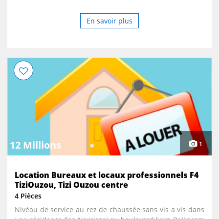
BRETELLE D'ACCES PAR L'AUTOROUTE VOUS EVITERA LE
TRAFFIC ROUTIER QUOTIDIEN QUI COMMENCE DE
En savoir plus
"NEKHLET" JUSQU'A BORDJ EL BAHRI.
12 Millions
1
Location Bureaux et locaux professionnels F4
TiziOuzou, Tizi Ouzou centre
4 Pièces
Nivéau de service au rez de chaussée sans vis a vis dans