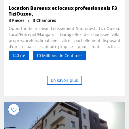
Location Bureaux et locaux professionnels F3
TiziOuzou,
3 Pièces
3 Chambres
Opportunité à saisir Lotissement Sud-ouest, Tizi-Ouzou.
Local/Entrepôt/Hangars , Garage,Rez de chaussée villa,
propre,carelée,climatisée vitré partiellement,disposant
d'un espace sanitaire,propice pour toute activité
raisonnable sans trop de nuisance ou de
140 m²
10 Millions de Centimes
stockage.Quartier résidentiel disposant de 02 façades ,à
proximité de la gare ferroviaire et accessible par la route
d'Alger ou par le pont à proximité de l'hôtel les 03roses.
Disponible de suite. Paiement 01année d'avance
En savoir plus
renouvelable. Pour plus d'informations ou éventuelle
visite, n'hésitez pas à nous contacter au . Loyer mensuel+
charges comprenant eau, électricité à la charge du
locataire.