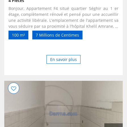
4 Pièces
Bonjour, Appartement F4 situé quartier Séghir au 1 er
étage, complètement rénové et pensé pour une accueillir
une activité libérale. L'emplacement de l'appartement va
vous séduire par sa proximité à l'hôpital Khelil Amrane, le
calme son environnement immédiat et surtout par les
100 m²
7 Millions de Centimes
nombreuses places de stationnement au pied de
l'immeuble. L'appartement vient tout juste d'être rénové,
avec goût et de façon à accueillir un médecin/ Dentiste/
Avocat/ cabinet d'expertise comptable etc. Venez le
En savoir plus
visiter tout simplement