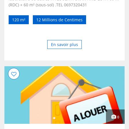
(RDC) + 60 m² (sous-sol) .TEL 0697320431
120 m²
12 Millions de Centimes
En savoir plus
0