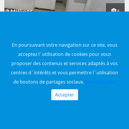
3 Millions
4
LOCATION LOCAL ALGER
Salam, agence immobilière met en location un locale en 2
En poursuivant votre navigation sur ce site, vous
niveaux avec wc sup (18m2 - 18m2) à ain naadja les tours
acceptez l´utilisation de cookies pour vous
de EPLF côté station métro. Prix: 30 000da Tél : 0669 88 38
72 / 0556 56 09 39
proposer des contenus et services adaptés à vos
30000 DA
centres d´intérêts et vous permettre l´utilisation
de boutons de partages sociaux.
En savior plus
Accepter
Agence