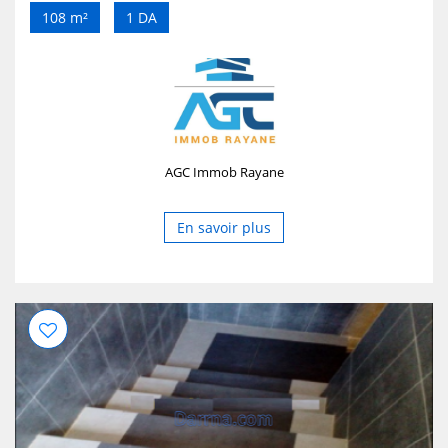
d'affaire ect... , ayant 3 façades, agence immobilière Agc
108 m²
1 DA
Immob Rayane loue un service bien fini dans une belle
résidence. idéal à toutes profession tellles que
laboratoire d'analyse medical, centre de formation, siège
d'entreprise, société d'avocat, cabinet medical ect..
#Caractéristiques Etage 1 Superficie 108 M2
#CONDITIONS DE LOCATION le prix souhaité du loyer 80
000 Da/mois Avances 12 mois sur la durée du contrat
AGC Immob Rayane
Pour plus de détails, veuillez se rapprocher de notre
agence sise à L'EDIMCO (PROMOTION EPBTP-SOMACOB
BLOC A 1ER ÉTAGE W. BÉJAÏA) Où nous contacter : 0798
En savoir plus
10 51 74 contact@agc-immob-rayane.com
salim.brahiti@agc-immob-rayane.com
agcimmob@gmail.com www.agc-Immob-rayane.com