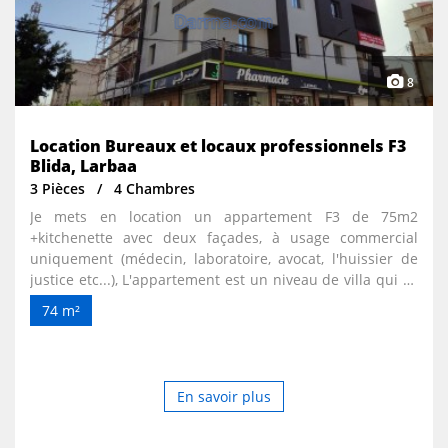
8
Location Bureaux et locaux professionnels F3
Blida, Larbaa
3 Pièces
4 Chambres
Je mets en location un appartement F3 de 75m2
+kitchenette avec deux façades, à usage commercial
uniquement (médecin, laboratoire, avocat, l'huissier de
justice etc...), L'appartement est un niveau de villa qui se
trouve au 1er étage, une pharmacie se trouve juste en
74 m²
bas de l'appartement, elle est située dans une zone
commerciale en plein centre ville de Larbaa wilaya de
Blida Pour plus d'informations veuillez me contacter.
Merci
En savoir plus