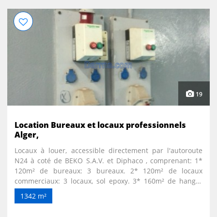
19
Location Bureaux et locaux professionnels
Alger,
Locaux à louer, accessible directement par l'autoroute
N24 à coté de BEKO S.A.V. et Diphaco , comprenant: 1*
120m² de bureaux: 3 bureaux. 2* 120m² de locaux
commerciaux: 3 locaux, sol epoxy. 3* 160m² de hangar
d'environ 5m de hauteur, sol epoxy. 4* 810m² de parc
1342 m²
reliant le tout, reparti sur 2: un grand de 640m² et un
autre de 170m², comprenant une loge de gardien. .LA