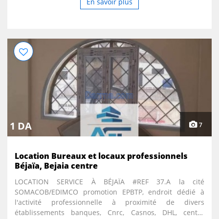
En savoir plus
1 DA
7
Location Bureaux et locaux professionnels
Béjaïa, Bejaia centre
LOCATION SERVICE À BÉJAÏA #REF 37.A la cité
SOMACOB/EDIMCO promotion EPBTP, endroit dédié à
l'activité professionnelle à proximité de divers
établissements banques, Cnrc, Casnos, DHL, centre