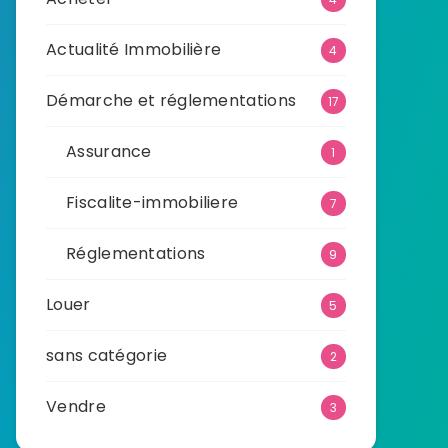
Actualité Immobilière
4
Démarche et réglementations
17
Assurance
1
Fiscalite-immobiliere
7
Réglementations
9
Louer
5
sans catégorie
2
Vendre
3