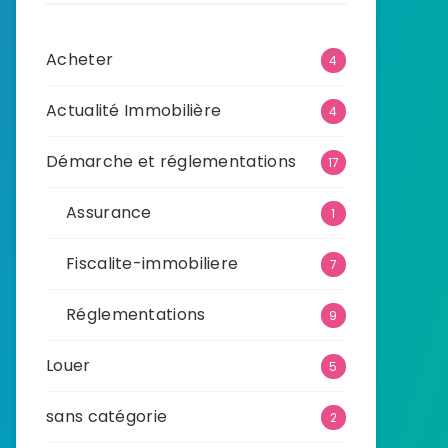
Acheter
4
Actualité Immobilière
4
Démarche et réglementations
17
Assurance
1
Fiscalite-immobiliere
7
Réglementations
9
Louer
5
sans catégorie
2