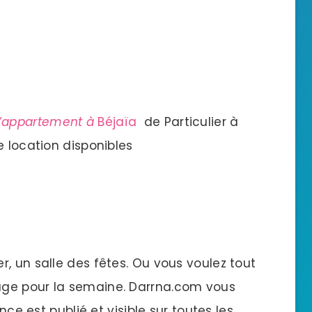
’
a
ppartement à
Béjaïa
de Particulier à
e location disponibles
, un salle des fêtes. Ou vous voulez tout
age pour la semaine. Darrna.com vous
nce est publié et visible sur toutes les